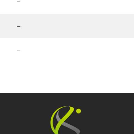
－
－
－